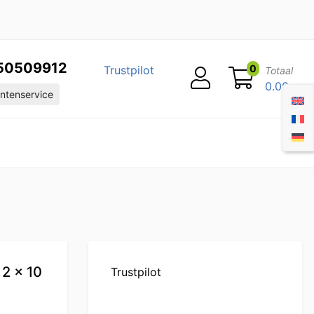
50509912
0
Trustpilot
Totaal
0.00
ntenservice
2 x 10
Trustpilot