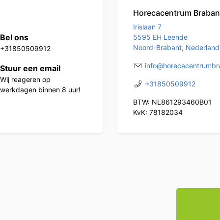
Horecacentrum Braban
Irislaan 7
Bel ons
5595 EH Leende
Noord-Brabant, Nederland
+31850509912
info@horecacentrumbra
Stuur een email
Wij reageren op
+31850509912
werkdagen binnen 8 uur!
BTW: NL861293460B01
KvK: 78182034