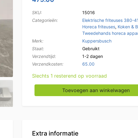
SKU:
15016
Categorieën:
Elektrische friteuses 380-4
Horeca friteuses
,
Koken & 
Tweedehands horeca appar
Merk:
Kuppersbusch
Staat:
Gebruikt
Verzendtijd:
1-2 dagen
Verzendkosten:
65.00
Slechts 1 resterend op voorraad
RVS Kupperbusch Dubbele Friteuse 2 x 10 lit
Toevoegen aan winkelwagen
Extra informatie