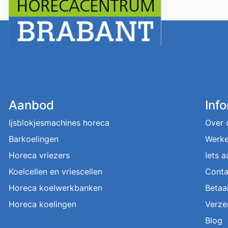
Aanbod
Inf
Ijsblokjesmachines horeca
Over 
Barkoelingen
Werke
Horeca vriezers
Iets 
Koelcellen en vriescellen
Conta
Horeca koelwerkbanken
Betaa
Horeca koelingen
Verze
Blog