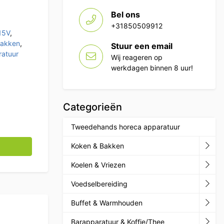
Bel ons
+31850509912
15V
,
Bakken
,
Stuur een email
atuur
Wij reageren op
werkdagen binnen 8 uur!
Categorieën
Tweedehands horeca apparatuur
er 2 x 400V Horeca aantal
Koken & Bakken
Koelen & Vriezen
Voedselbereiding
Buffet & Warmhouden
Barapparatuur & Koffie/Thee