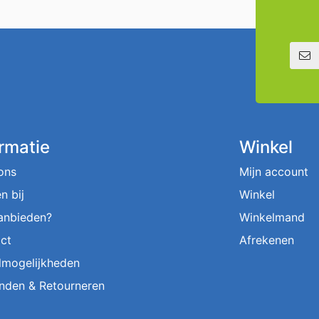
E-mailadre
ormatie
Winkel
ons
Mijn account
n bij
Winkel
aanbieden?
Winkelmand
ct
Afrekenen
lmogelijkheden
nden & Retourneren