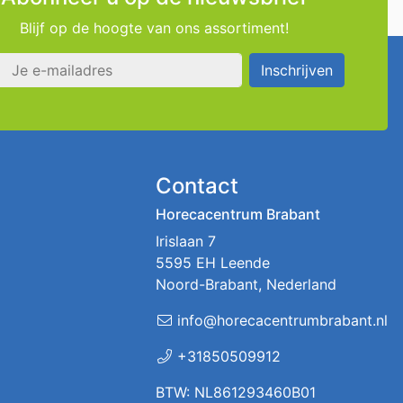
Blijf op de hoogte van ons assortiment!
s
Inschrijven
Contact
Horecacentrum Brabant
Irislaan 7
5595 EH Leende
Noord-Brabant, Nederland
info@horecacentrumbrabant.nl
+31850509912
BTW: NL861293460B01