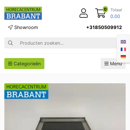
0
Totaal
0.00
Showroom
+31850509912
Zoek op
Categorieën
Menu