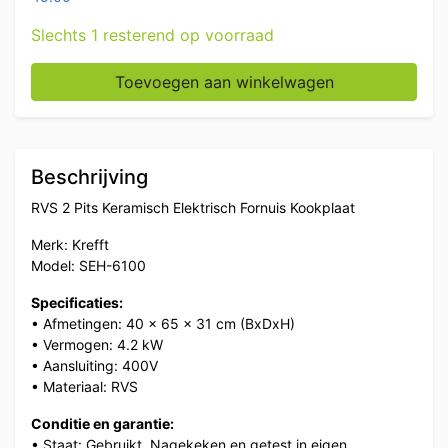
Slechts 1 resterend op voorraad
RVS Krefft 2 Pits Keramisch Elektrisch Fornuis 50 cm 
Toevoegen aan winkelwagen
Beschrijving
RVS 2 Pits Keramisch Elektrisch Fornuis Kookplaat
Merk: Krefft
Model: SEH-6100
Specificaties:
• Afmetingen: 40 x 65 x 31 cm (BxDxH)
• Vermogen: 4.2 kW
• Aansluiting: 400V
• Materiaal: RVS
Conditie en garantie:
• Staat: Gebruikt. Nagekeken en getest in eigen