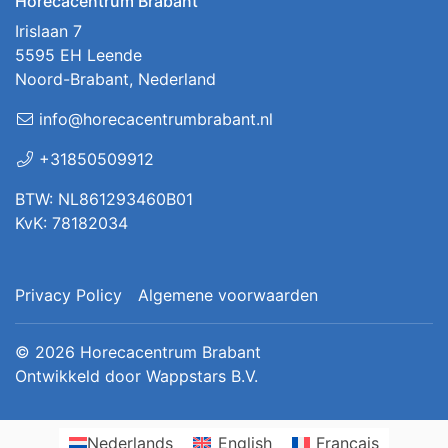
Horecacentrum Brabant
Irislaan 7
5595 EH Leende
Noord-Brabant, Nederland
info@horecacentrumbrabant.nl
+31850509912
BTW: NL861293460B01
KvK: 78182034
Privacy Policy
Algemene voorwaarden
© 2026
Horecacentrum Brabant
Ontwikkeld door
Wappstars B.V.
Nederlands
English
Français