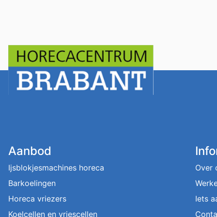
Aanbod
Inf
Ijsblokjesmachines horeca
Over 
Barkoelingen
Werke
Horeca vriezers
Iets 
Koelcellen en vriescellen
Conta