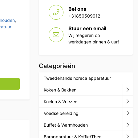
Bel ons
+31850509912
mhouden
,
atuur
Stuur een email
Wij reageren op
werkdagen binnen 8 uur!
Categorieën
Tweedehands horeca apparatuur
230V Horeca aantal
Koken & Bakken
Koelen & Vriezen
Voedselbereiding
Buffet & Warmhouden
Barapparatuur & Koffie/Thee