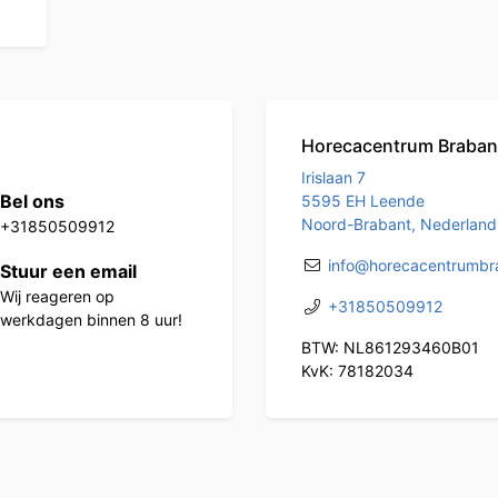
Horecacentrum Braban
Irislaan 7
Bel ons
5595 EH Leende
Noord-Brabant, Nederland
+31850509912
info@horecacentrumbra
Stuur een email
Wij reageren op
+31850509912
werkdagen binnen 8 uur!
BTW: NL861293460B01
KvK: 78182034