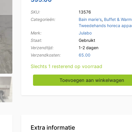
SKU:
13576
Categorieën:
Bain marie's
,
Buffet & War
Tweedehands horeca appar
Merk:
Julabo
Staat:
Gebruikt
Verzendtijd:
1-2 dagen
Verzendkosten:
65.00
Slechts 1 resterend op voorraad
RVS Julabo Laboratorium Waterbad 25 liter 
Toevoegen aan winkelwagen
Extra informatie