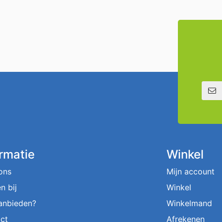
E-mailadre
ormatie
Winkel
ons
Mijn account
n bij
Winkel
aanbieden?
Winkelmand
ct
Afrekenen