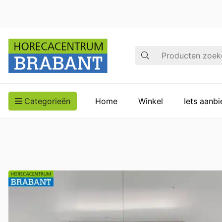
Zoek op
Categorieën
Home
Winkel
Iets aanb