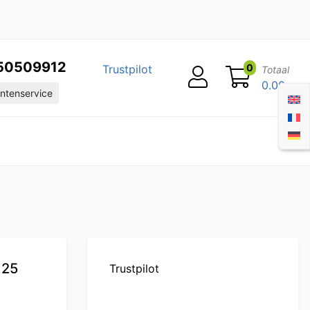
50509912
0
Trustpilot
Totaal
0.00
ntenservice
 25
Trustpilot