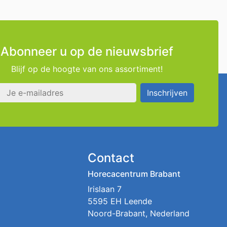
Abonneer u op de nieuwsbrief
Blijf op de hoogte van ons assortiment!
s
Inschrijven
Contact
Horecacentrum Brabant
Irislaan 7
5595 EH Leende
Noord-Brabant, Nederland