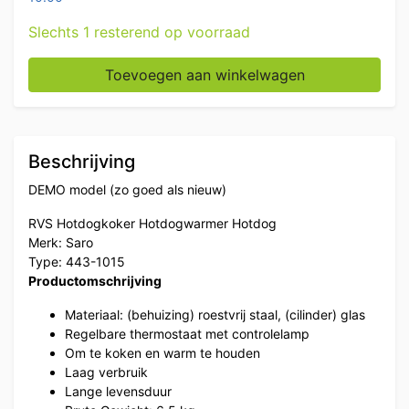
Slechts 1 resterend op voorraad
RVS Hotdogkoker Hotdogwarmer Hotdog 230V Horeca
Toevoegen aan winkelwagen
Beschrijving
DEMO model (zo goed als nieuw)
RVS Hotdogkoker Hotdogwarmer Hotdog
Merk: Saro
Type: 443-1015
Productomschrijving
Materiaal: (behuizing) roestvrij staal, (cilinder) glas
Regelbare thermostaat met controlelamp
Om te koken en warm te houden
Laag verbruik
Lange levensduur