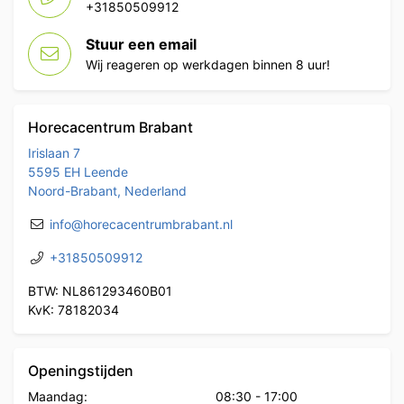
+31850509912
Stuur een email
Wij reageren op werkdagen binnen 8 uur!
Horecacentrum Brabant
Irislaan 7
5595 EH Leende
Noord-Brabant, Nederland
info@horecacentrumbrabant.nl
+31850509912
BTW: NL861293460B01
KvK: 78182034
Openingstijden
Maandag:
08:30
-
17:00