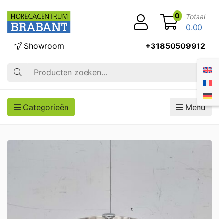
0
Totaal
0.00
Showroom
+31850509912
Zoek op
Categorieën
Menu