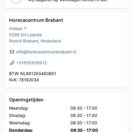
Horecacentrum Brabant
Irislaan 7
5595 EH Leende
Noord-Brabant, Nederland
info@horecacentrumbrabant.nl
+31850509912
BTW: NL861293460B01
KvK: 78182034
Openingstijden
Maandag:
08:30
-
17:00
Dinsdag:
08:30
-
17:00
Woensdag:
08:30
-
17:00
Donderdag:
08:30
-
17:00