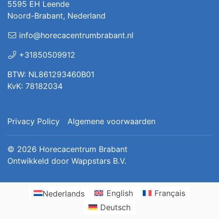
5595 EH Leende
Noord-Brabant, Nederland
info@horecacentrumbrabant.nl
+31850509912
BTW: NL861293460B01
KvK: 78182034
Privacy Policy
Algemene voorwaarden
© 2026
Horecacentrum Brabant
Ontwikkeld door
Wappstars B.V.
Nederlands
English
Français
Deutsch