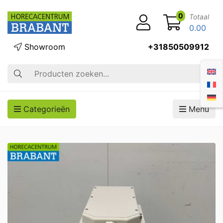
0
Totaal
0.00
Showroom
+31850509912
Zoek op
Categorieën
Menu