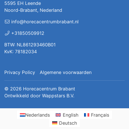
5595 EH Leende
Noord-Brabant, Nederland
info@horecacentrumbrabant.nl
+31850509912
BTW: NL861293460B01
KvK: 78182034
Privacy Policy
Algemene voorwaarden
© 2026
Horecacentrum Brabant
Ontwikkeld door
Wappstars B.V.
Nederlands
English
Français
Deutsch