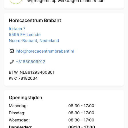
Wij reageren op werkdagen binnen 8 uur!
Horecacentrum Brabant
Irislaan 7
5595 EH Leende
Noord-Brabant, Nederland
info@horecacentrumbrabant.nl
+31850509912
BTW: NL861293460B01
KvK: 78182034
Openingstijden
Maandag:
08:30
-
17:00
Dinsdag:
08:30
-
17:00
Woensdag:
08:30
-
17:00
Donderdag:
08:30
-
17:00