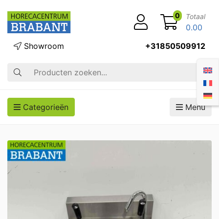
0
Totaal
0.00
Showroom
+31850509912
Zoek op
Categorieën
Menu