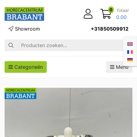
0
Totaal
0.00
Showroom
+31850509912
Zoek op
Categorieën
Menu