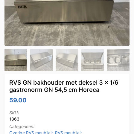
RVS GN bakhouder met deksel 3 x 1/6
gastronorm GN 54,5 cm Horeca
59.00
SKU:
1363
Categorieën:
Overige RVS meubilair
,
RVS meubilair