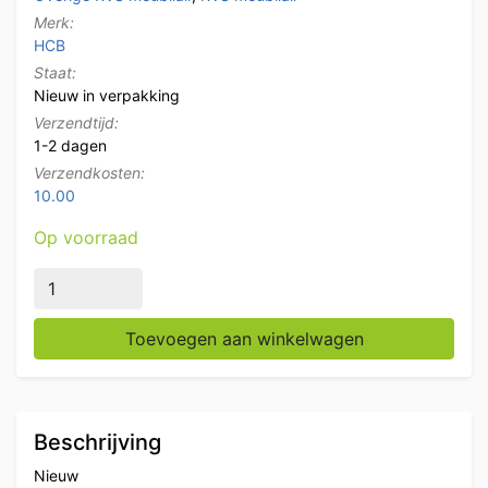
Merk:
HCB
Staat:
Nieuw in verpakking
Verzendtijd:
1-2 dagen
Verzendkosten:
10.00
Op voorraad
RVS GN bakhouder met deksel 3 x 1/6 gastronorm GN 
Toevoegen aan winkelwagen
Beschrijving
Nieuw