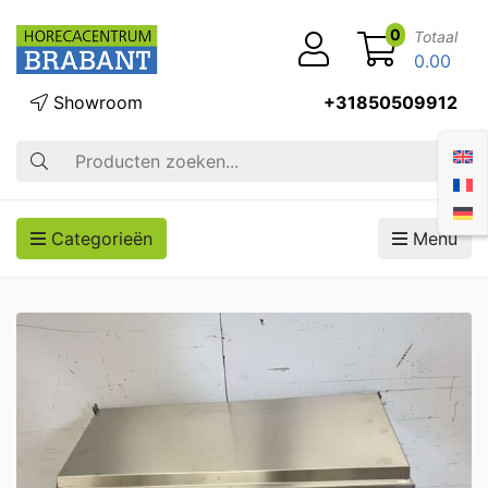
0
Totaal
0.00
Showroom
+31850509912
Zoek op
Categorieën
Menu