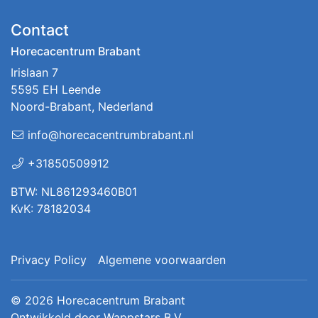
Contact
Horecacentrum Brabant
Irislaan 7
5595 EH Leende
Noord-Brabant, Nederland
info@horecacentrumbrabant.nl
+31850509912
BTW: NL861293460B01
KvK: 78182034
Privacy Policy
Algemene voorwaarden
© 2026
Horecacentrum Brabant
Ontwikkeld door
Wappstars B.V.