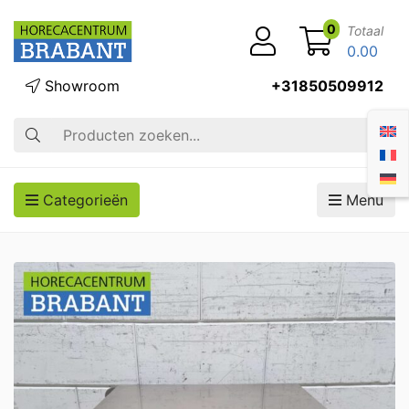
0
Totaal
0.00
Showroom
+31850509912
Zoek op
Categorieën
Menu