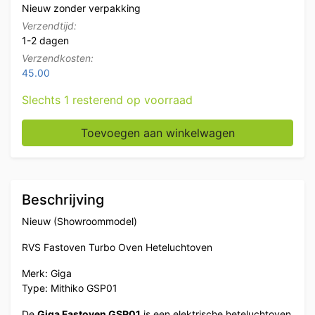
Nieuw zonder verpakking
Verzendtijd:
1-2 dagen
Verzendkosten:
45.00
Slechts 1 resterend op voorraad
RVS Giga Fastoven Oven Heteluchtoven GSP01 230V H
Toevoegen aan winkelwagen
Beschrijving
Nieuw (Showroommodel)
RVS Fastoven Turbo Oven Heteluchtoven
Merk: Giga
Type: Mithiko GSP01
De
Giga Fastoven GSP01
is een elektrische heteluchtoven