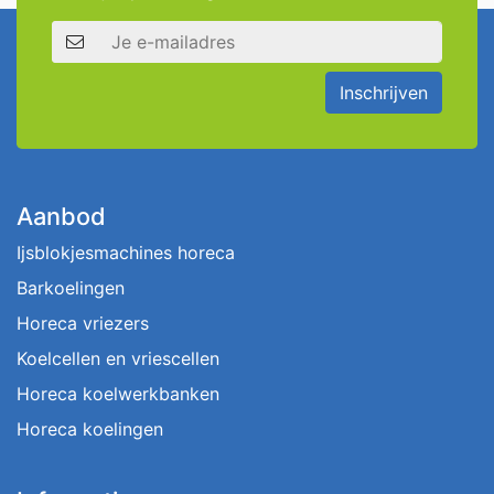
E-mailadres
Inschrijven
Aanbod
Ijsblokjesmachines horeca
Barkoelingen
Horeca vriezers
Koelcellen en vriescellen
Horeca koelwerkbanken
Horeca koelingen