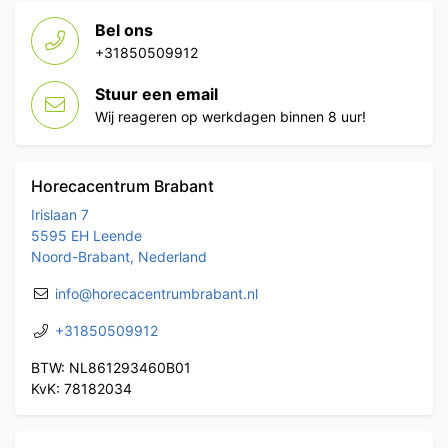
Bel ons
+31850509912
Stuur een email
Wij reageren op werkdagen binnen 8 uur!
Horecacentrum Brabant
Irislaan 7
5595 EH Leende
Noord-Brabant, Nederland
info@horecacentrumbrabant.nl
+31850509912
BTW: NL861293460B01
KvK: 78182034