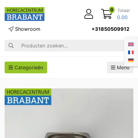
0
Totaal
0.00
Showroom
+31850509912
Zoek op
Categorieën
Menu