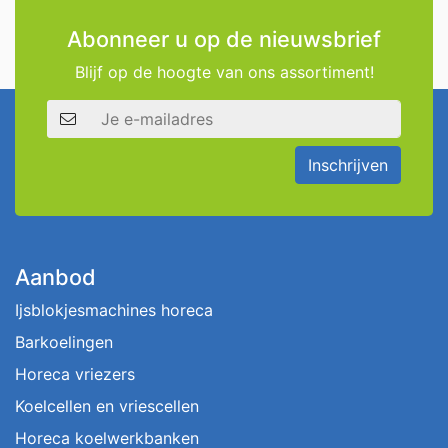
Abonneer u op de nieuwsbrief
Blijf op de hoogte van ons assortiment!
E-mailadres
Inschrijven
Aanbod
Ijsblokjesmachines horeca
Barkoelingen
Horeca vriezers
Koelcellen en vriescellen
Horeca koelwerkbanken