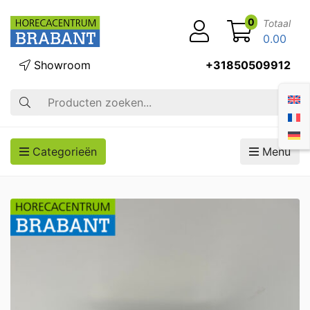
0
Totaal
0.00
Showroom
+31850509912
Zoek op
Categorieën
Menu