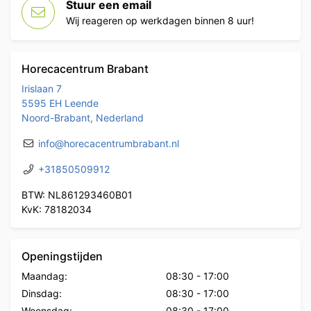
Stuur een email
Wij reageren op werkdagen binnen 8 uur!
Horecacentrum Brabant
Irislaan 7
5595 EH Leende
Noord-Brabant, Nederland
info@horecacentrumbrabant.nl
+31850509912
BTW: NL861293460B01
KvK: 78182034
Openingstijden
Maandag:
08:30
-
17:00
Dinsdag:
08:30
-
17:00
Woensdag:
08:30
-
17:00