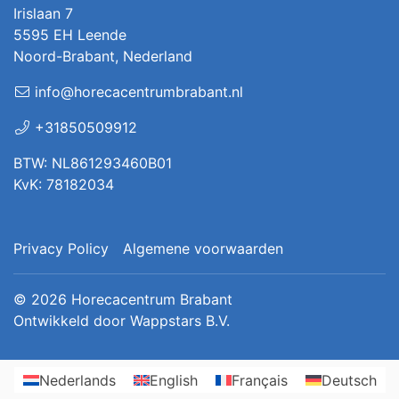
Irislaan 7
5595 EH Leende
Noord-Brabant, Nederland
info@horecacentrumbrabant.nl
+31850509912
BTW: NL861293460B01
KvK: 78182034
Privacy Policy
Algemene voorwaarden
© 2026
Horecacentrum Brabant
Ontwikkeld door
Wappstars B.V.
Nederlands
English
Français
Deutsch