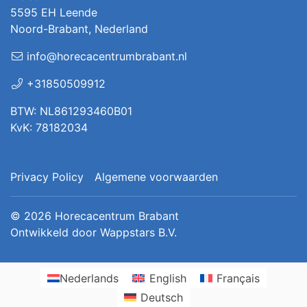
5595 EH Leende
Noord-Brabant, Nederland
info@horecacentrumbrabant.nl
+31850509912
BTW: NL861293460B01
KvK: 78182034
Privacy Policy
Algemene voorwaarden
© 2026
Horecacentrum Brabant
Ontwikkeld door
Wappstars B.V.
Nederlands
English
Français
Deutsch