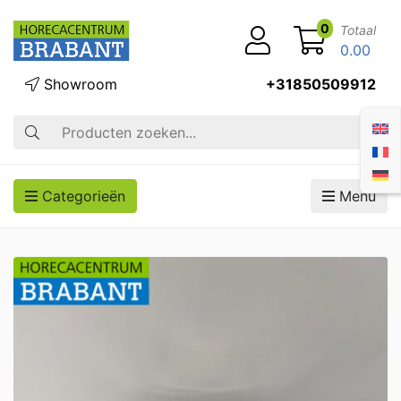
0
Totaal
0.00
Showroom
+31850509912
Zoek op
Categorieën
Menu