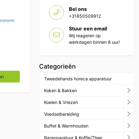
Bel ons
+31850509912
tronorm
Stuur een email
Wij reageren op
werkdagen binnen 8 uur!
Categorieën
100 mm Horeca aantal
en
Tweedehands horeca apparatuur
Koken & Bakken
Koelen & Vriezen
Voedselbereiding
Buffet & Warmhouden
Barapparatuur & Koffie/Thee