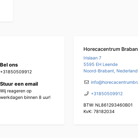
Horecacentrum Braban
Irislaan 7
Bel ons
5595 EH Leende
Noord-Brabant, Nederland
+31850509912
info@horecacentrumbra
Stuur een email
Wij reageren op
+31850509912
werkdagen binnen 8 uur!
BTW: NL861293460B01
KvK: 78182034