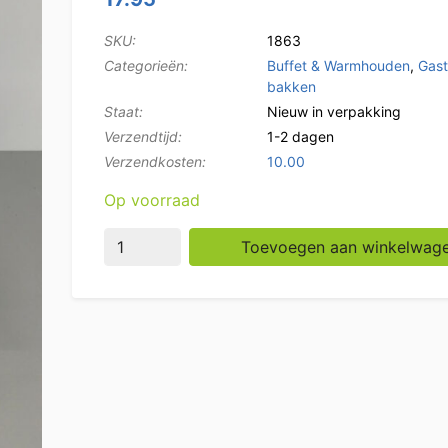
SKU:
1863
Categorieën:
Buffet & Warmhouden
,
Gas
bakken
Staat:
Nieuw in verpakking
Verzendtijd:
1-2 dagen
Verzendkosten:
10.00
Op voorraad
RVS Gastronorm Bak GN Bak 2/3 GN Diepte 
Toevoegen aan winkelwag