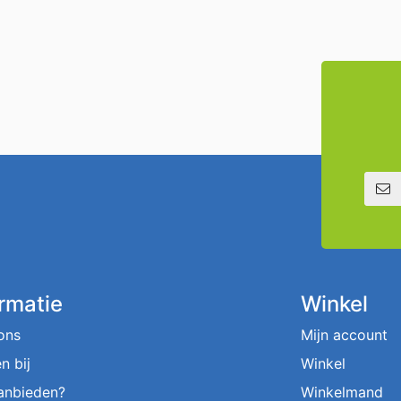
E-mailadre
ormatie
Winkel
ons
Mijn account
n bij
Winkel
aanbieden?
Winkelmand