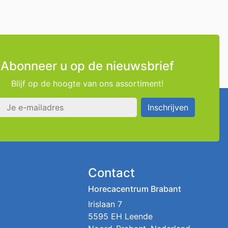
Abonneer u op de nieuwsbrief
Blijf op de hoogte van ons assortiment!
s
Inschrijven
Contact
Horecacentrum Brabant
Irislaan 7
5595 EH Leende