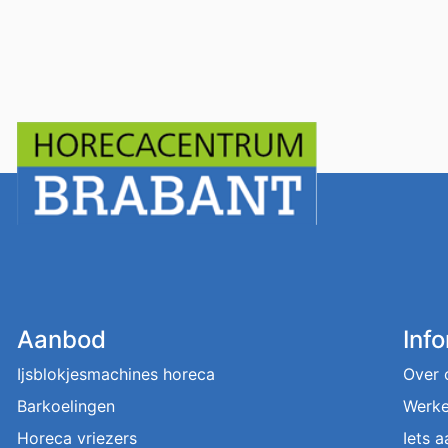
Aanbod
Inf
Ijsblokjesmachines horeca
Over 
Barkoelingen
Werke
Horeca vriezers
Iets 