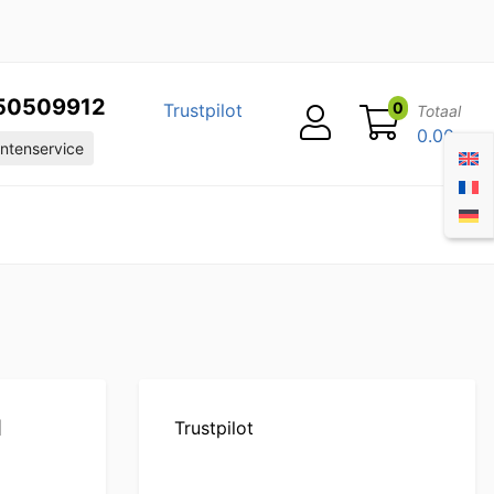
50509912
0
Trustpilot
Totaal
0.00
ntenservice
N
Trustpilot