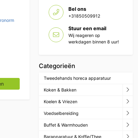
Bel ons
+31850509912
tronorm
Stuur een email
Wij reageren op
werkdagen binnen 8 uur!
Categorieën
Tweedehands horeca apparatuur
mm Horeca aantal
en
Koken & Bakken
Koelen & Vriezen
Voedselbereiding
Buffet & Warmhouden
Barapparatuur & Koffie/Thee