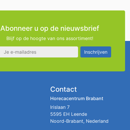
Abonneer u op de nieuwsbrief
Blijf op de hoogte van ons assortiment!
s
Inschrijven
Contact
Horecacentrum Brabant
Irislaan 7
5595 EH Leende
Noord-Brabant, Nederland