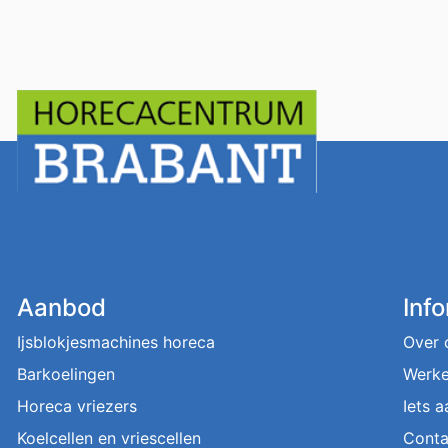
Aanbod
Inf
Ijsblokjesmachines horeca
Over 
Barkoelingen
Werke
Horeca vriezers
Iets 
Koelcellen en vriescellen
Conta