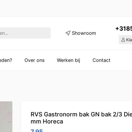
+318
Showroom
Kla
ieden?
Over ons
Werken bij
Contact
RVS Gastronorm bak GN bak 2/3 Di
mm Horeca
7.95