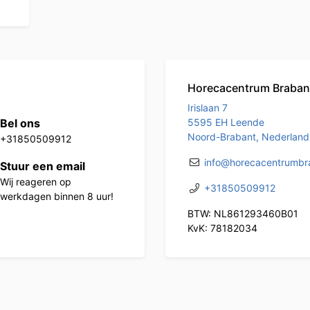
Horecacentrum Braban
Irislaan 7
Bel ons
5595 EH Leende
Noord-Brabant, Nederland
+31850509912
info@horecacentrumbra
Stuur een email
Wij reageren op
+31850509912
werkdagen binnen 8 uur!
BTW: NL861293460B01
KvK: 78182034