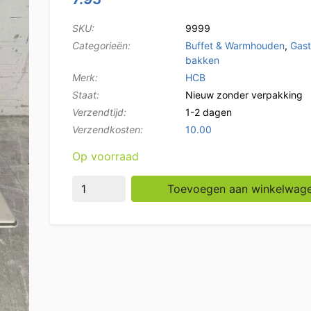
SKU:
9999
Categorieën:
Buffet & Warmhouden
,
Gas
bakken
Merk:
HCB
Staat:
Nieuw zonder verpakking
Verzendtijd:
1-2 dagen
Verzendkosten:
10.00
Op voorraad
RVS Gastronorm bak GN bak 2/3 Diepte 65 
Toevoegen aan winkelwag