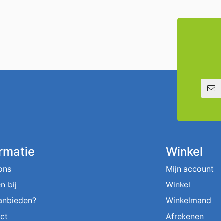
E-mailadre
ormatie
Winkel
ons
Mijn account
n bij
Winkel
aanbieden?
Winkelmand
ct
Afrekenen