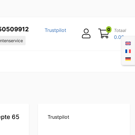
50509912
0
Trustpilot
Totaal
0.00
ntenservice
epte 65
Trustpilot