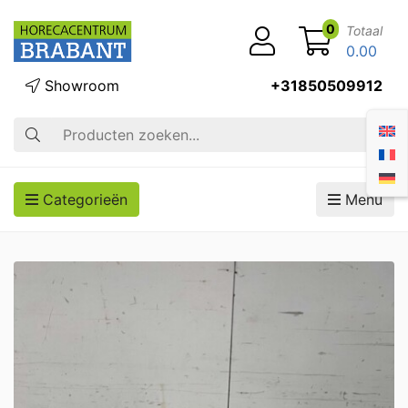
0
Totaal
0.00
Showroom
+31850509912
Zoek op
Categorieën
Menu