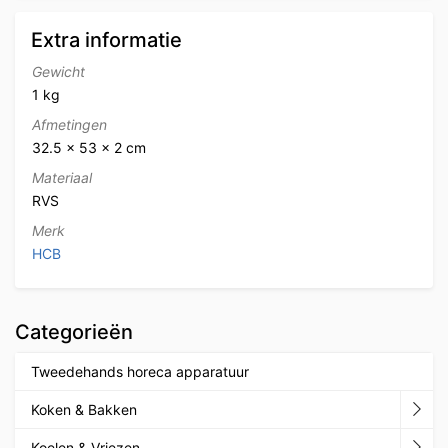
Extra informatie
Gewicht
1 kg
Afmetingen
32.5 × 53 × 2 cm
Materiaal
RVS
Merk
HCB
Categorieën
Tweedehands horeca apparatuur
Koken & Bakken
Koelen & Vriezen