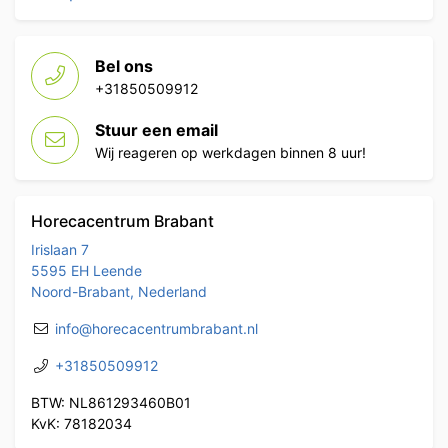
Bel ons
+31850509912
Stuur een email
Wij reageren op werkdagen binnen 8 uur!
Horecacentrum Brabant
Irislaan 7
5595 EH Leende
Noord-Brabant, Nederland
info@horecacentrumbrabant.nl
+31850509912
BTW: NL861293460B01
KvK: 78182034