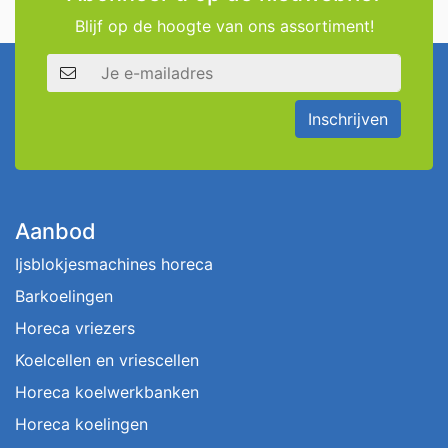
Blijf op de hoogte van ons assortiment!
E-mailadres
Inschrijven
Aanbod
Ijsblokjesmachines horeca
Barkoelingen
Horeca vriezers
Koelcellen en vriescellen
Horeca koelwerkbanken
Horeca koelingen