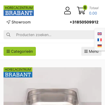
0
Totaal
0.00
Showroom
+31850509912
Zoek op
Categorieën
Menu