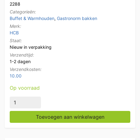
2288
Categorieën:
Buffet & Warmhouden
,
Gastronorm bakken
Merk:
HCB
Staat:
Nieuw in verpakking
Verzendtijd:
1-2 dagen
Verzendkosten:
10.00
Op voorraad
RVS Gastronorm bak GN bak 1/1 Diepte 100 mm Horec
Toevoegen aan winkelwagen