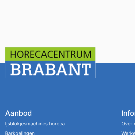
Aanbod
Inf
Ijsblokjesmachines horeca
Over 
Barkoelingen
Werke