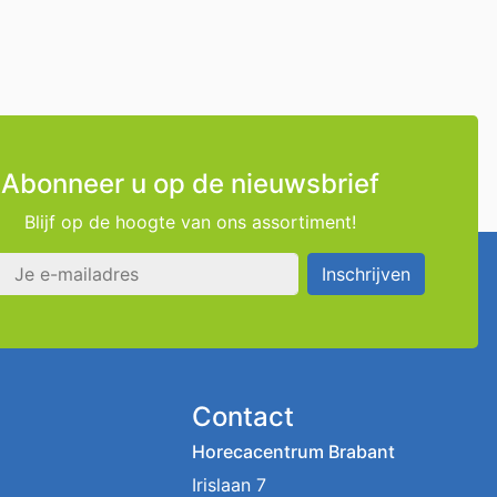
Abonneer u op de nieuwsbrief
Blijf op de hoogte van ons assortiment!
s
Inschrijven
Contact
Horecacentrum Brabant
Irislaan 7