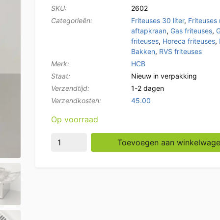
SKU:
2602
Categorieën:
Friteuses 30 liter
,
Friteuses
aftapkraan
,
Gas friteuses
,
G
friteuses
,
Horeca friteuses
,
Bakken
,
RVS friteuses
Merk:
HCB
Staat:
Nieuw in verpakking
Verzendtijd:
1-2 dagen
Verzendkosten:
45.00
Op voorraad
RVS Friteuse Frituur 30 liter Gas Horeca aant
Toevoegen aan winkelwag