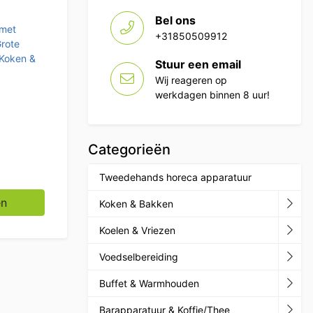
Bel ons
 met
+31850509912
rote
Koken &
Stuur een email
Wij reageren op
werkdagen binnen 8 uur!
Categorieën
Tweedehands horeca apparatuur
al
en
Koken & Bakken
Koelen & Vriezen
Voedselbereiding
Buffet & Warmhouden
Barapparatuur & Koffie/Thee