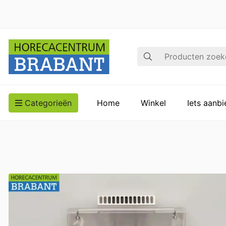
Zoek op
Categorieën
Home
Winkel
Iets aanb