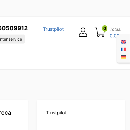
50509912
0
Trustpilot
Totaal
0.00
ntenservice
reca
Trustpilot