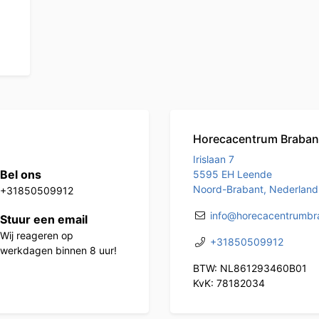
Horecacentrum Braban
Irislaan 7
Bel ons
5595 EH Leende
Noord-Brabant, Nederland
+31850509912
info@horecacentrumbra
Stuur een email
Wij reageren op
+31850509912
werkdagen binnen 8 uur!
BTW: NL861293460B01
KvK: 78182034