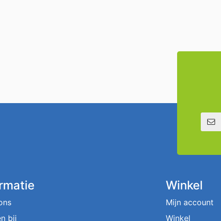
E-mailadre
ormatie
Winkel
ons
Mijn account
n bij
Winkel