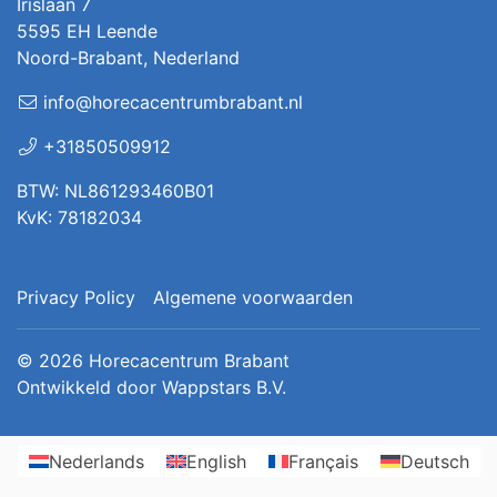
Irislaan 7
5595 EH Leende
Noord-Brabant, Nederland
info@horecacentrumbrabant.nl
+31850509912
BTW: NL861293460B01
KvK: 78182034
Privacy Policy
Algemene voorwaarden
© 2026
Horecacentrum Brabant
Ontwikkeld door
Wappstars B.V.
Nederlands
English
Français
Deutsch