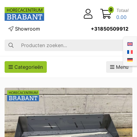
0
Totaal
0.00
Showroom
+31850509912
Zoek op
Categorieën
Menu