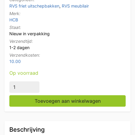
RVS friet uitschepbakken
,
RVS meubilair
Merk:
HCB
Staat:
Nieuw in verpakking
Verzendtijd:
1-2 dagen
Verzendkosten:
10.00
Op voorraad
HCB RVS Frites Friet uitschepbak Frietbak Premium-lin
Toevoegen aan winkelwagen
Beschrijving