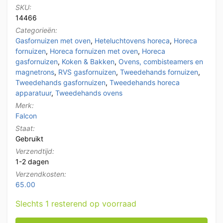
SKU:
14466
Categorieën:
Gasfornuizen met oven
,
Heteluchtovens horeca
,
Horeca
fornuizen
,
Horeca fornuizen met oven
,
Horeca
gasfornuizen
,
Koken & Bakken
,
Ovens, combisteamers en
magnetrons
,
RVS gasfornuizen
,
Tweedehands fornuizen
,
Tweedehands gasfornuizen
,
Tweedehands horeca
apparatuur
,
Tweedehands ovens
Merk:
Falcon
Staat:
Gebruikt
Verzendtijd:
1-2 dagen
Verzendkosten:
65.00
Slechts 1 resterend op voorraad
RVS Falcon 5 Pits Fornuis met dubbele oven Propaan 