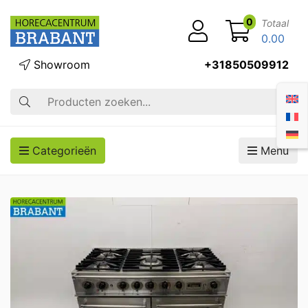
0
Totaal
0.00
Showroom
+31850509912
Zoek op
Categorieën
Menu