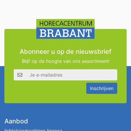
Abonneer u op de nieuwsbrief
Blijf op de hoogte van ons assortiment!
E-mailadres
Inschrijven
Aanbod
Ijsblokjesmachines horeca