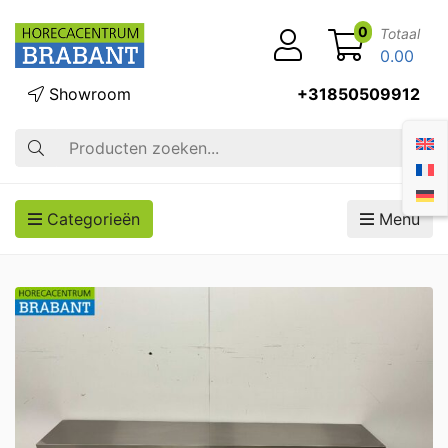
0
Totaal
0.00
Showroom
+31850509912
Zoek op
Categorieën
Menu