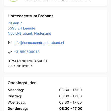
Horecacentrum Brabant
Irislaan 7
5595 EH Leende
Noord-Brabant, Nederland
info@horecacentrumbrabant.nl
+31850509912
BTW: NL861293460B01
KvK: 78182034
Openingstijden
Maandag:
08:30
-
17:00
Dinsdag:
08:30
-
17:00
Woensdag:
08:30
-
17:00
Donderdag:
08:30
-
17:00