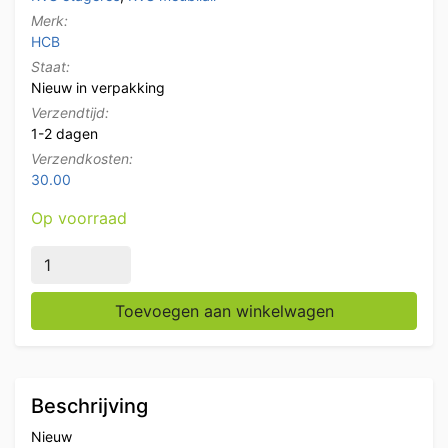
Merk:
HCB
Staat:
Nieuw in verpakking
Verzendtijd:
1-2 dagen
Verzendkosten:
30.00
Op voorraad
RVS HCB Etagère Brug 200 x 35 x 40 cm Horeca aant
Toevoegen aan winkelwagen
Beschrijving
Nieuw