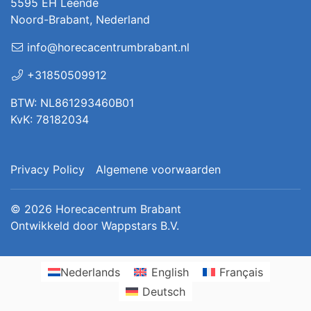
5595 EH Leende
Noord-Brabant, Nederland
info@horecacentrumbrabant.nl
+31850509912
BTW: NL861293460B01
KvK: 78182034
Privacy Policy
Algemene voorwaarden
© 2026
Horecacentrum Brabant
Ontwikkeld door
Wappstars B.V.
Nederlands
English
Français
Deutsch