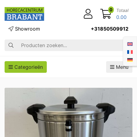
0
Totaal
0.00
Showroom
+31850509912
Zoek op
Categorieën
Menu