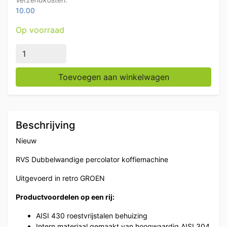
10.00
Op voorraad
RVS Dubbelwandige percolator koffiemachine 5,3 liter
Toevoegen aan winkelwagen
Beschrijving
Nieuw
RVS Dubbelwandige percolator koffiemachine
Uitgevoerd in retro GROEN
Productvoordelen op een rij:
AISI 430 roestvrijstalen behuizing
Intern materiaal gemaakt van hoogwaardig AISI 304