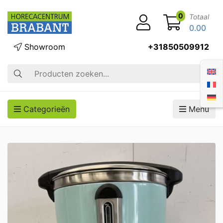
0
Totaal
0.00
Showroom
+31850509912
Zoek op
Categorieën
Menu