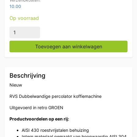
10.00
Op voorraad
RVS Dubbelwandige percolator koffiemachine 20,5 lite
Toevoegen aan winkelwagen
Beschrijving
Nieuw
RVS Dubbelwandige percolator koffiemachine
Uitgevoerd in retro GROEN
Productvoordelen op een rij:
AISI 430 roestvrijstalen behuizing
Intern materiaal gemaakt van hoogwaardig AISI 304