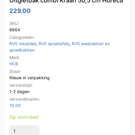
Uitgietbak combi Kraan 50,5 cm Horeca
229.00
SKU:
6664
Categorieën:
RVS meubilair
,
RVS spoeltafels
,
RVS wasbakken en
spoelbakken
Merk:
HCB
Staat:
Nieuw in verpakking
Verzendtijd:
1-2 dagen
Verzendkosten:
10.00
Op voorraad
HCB RVS Dubbele Wasbak Spoelbak Uitgietbak combi 