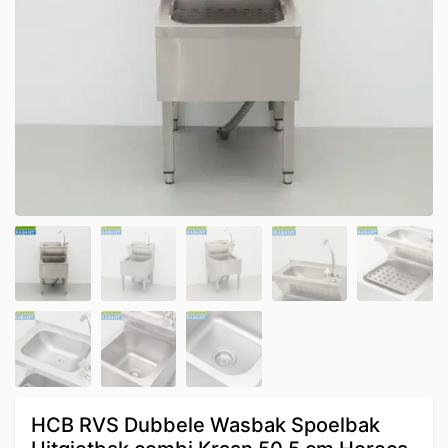
HCB RVS Dubbele Wasbak Spoelbak