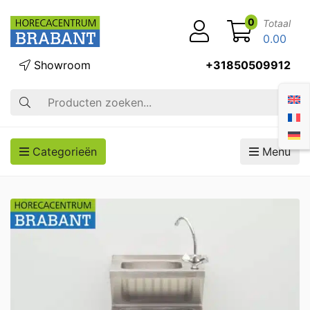
0
Totaal
0.00
Showroom
+31850509912
Zoek op
Categorieën
Menu