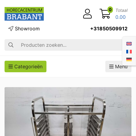
0
Totaal
0.00
Showroom
+31850509912
Zoek op
Categorieën
Menu