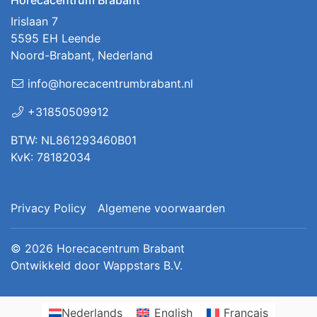
Horecacentrum Brabant
Irislaan 7
5595 EH Leende
Noord-Brabant, Nederland
info@horecacentrumbrabant.nl
+31850509912
BTW: NL861293460B01
KvK: 78182034
Privacy Policy
Algemene voorwaarden
© 2026
Horecacentrum Brabant
Ontwikkeld door
Wappstars B.V.
Nederlands
English
Français