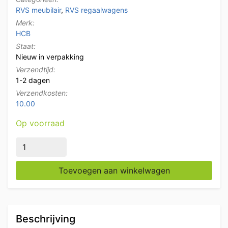
RVS meubilair
,
RVS regaalwagens
Merk:
HCB
Staat:
Nieuw in verpakking
Verzendtijd:
1-2 dagen
Verzendkosten:
10.00
Op voorraad
RVS Dubbele regaalwagen 12 x 60/40 cm Bakerynorm 
Toevoegen aan winkelwagen
Beschrijving