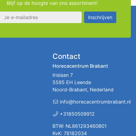
Blijf op de hoogte van ons assortiment!
s
Inschrijven
Contact
Horecacentrum Brabant
Irislaan 7
5595 EH Leende
Noord-Brabant, Nederland
info@horecacentrumbrabant.nl
+31850509912
BTW: NL861293460B01
KvK: 78182034