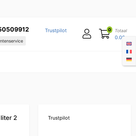
50509912
0
Trustpilot
Totaal
0.00
ntenservice
iter 2
Trustpilot