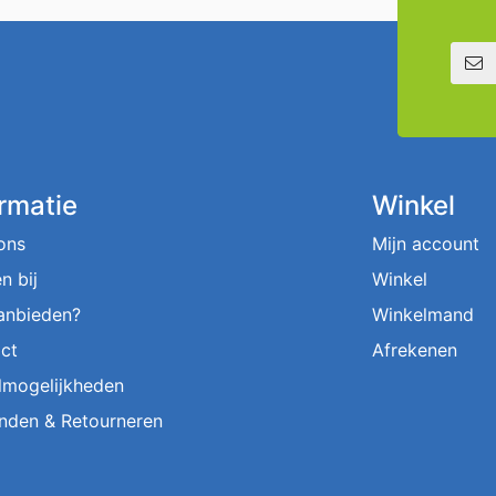
E-mailadre
ormatie
Winkel
ons
Mijn account
n bij
Winkel
aanbieden?
Winkelmand
ct
Afrekenen
lmogelijkheden
nden & Retourneren