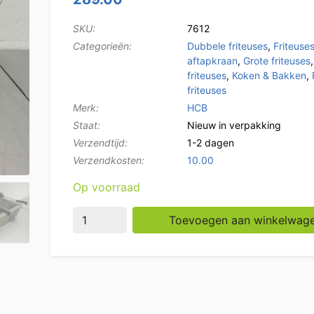
SKU:
7612
Categorieën:
Dubbele friteuses
,
Friteuse
aftapkraan
,
Grote friteuses
friteuses
,
Koken & Bakken
,
friteuses
Merk:
HCB
Staat:
Nieuw in verpakking
Verzendtijd:
1-2 dagen
Verzendkosten:
10.00
Op voorraad
RVS Dubbele Friteuse Frituur 2 x 14 liter 2 
Toevoegen aan winkelwag