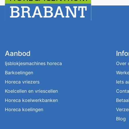
Aanbod
Inf
Ijsblokjesmachines horeca
Over 
Barkoelingen
Werke
Horeca vriezers
Iets 
Koelcellen en vriescellen
Conta
Horeca koelwerkbanken
Betaa
Horeca koelingen
Verze
Blog