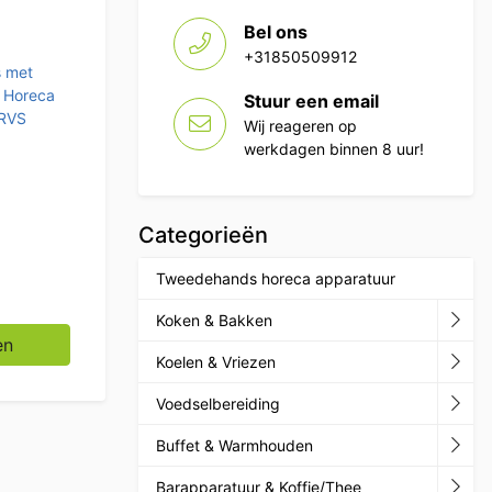
Bel ons
+31850509912
s met
,
Horeca
Stuur een email
RVS
Wij reageren op
werkdagen binnen 8 uur!
Categorieën
Tweedehands horeca apparatuur
Koken & Bakken
x 230V Horeca aantal
en
Koelen & Vriezen
Voedselbereiding
Buffet & Warmhouden
Barapparatuur & Koffie/Thee