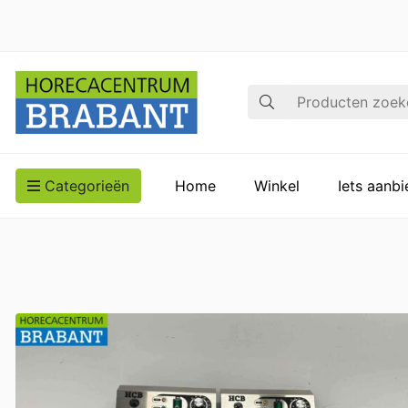
Zoek op
Categorieën
Home
Winkel
Iets aanb