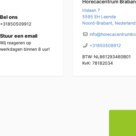
Horecacentrum Braban
Irislaan 7
Bel ons
5595 EH Leende
Noord-Brabant, Nederland
+31850509912
info@horecacentrumbra
Stuur een email
Wij reageren op
+31850509912
werkdagen binnen 8 uur!
BTW: NL861293460B01
KvK: 78182034