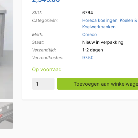
SKU:
6764
Categorieën:
Horeca koelingen
,
Koelen &
Koelwerkbanken
Merk:
Coreco
Staat:
Nieuw in verpakking
Verzendtijd:
1-2 dagen
Verzendkosten:
97.50
Op voorraad
RVS Coreco Premium koelwerkbank 6 laden 1
Toevoegen aan winkelwag