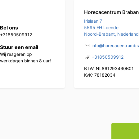
Horecacentrum Braban
Irislaan 7
Bel ons
5595 EH Leende
Noord-Brabant, Nederland
+31850509912
info@horecacentrumbra
Stuur een email
Wij reageren op
+31850509912
werkdagen binnen 8 uur!
BTW: NL861293460B01
KvK: 78182034