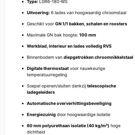
Type:
LGR6-180-WS
Uitvoering:
6 lades van hoogwaardig chroomstaal
Geschikt voor
GN 1/1 bakken, schalen en roosters
Maximale GN bak hoogte:
100 mm
Werkblad, interieur en lades volledig RVS
Binnenbodem van
diepgetrokken chroomnikkelstaal
Digitale thermostaat
voor nauwkeurige
temperatuurregeling
Soepel openen/sluiten dankzij
telescopische
ladegeleiders
Automatische oververhittingsbeveiliging
Energiezuinig
door hoogwaardige isolatie
60 mm polyurethaan isolatie (40 kg/m³)
hoge
dichtheid