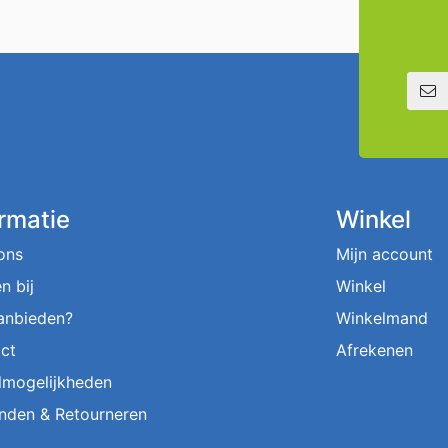
E-mailadre
ormatie
Winkel
ons
Mijn account
n bij
Winkel
aanbieden?
Winkelmand
ct
Afrekenen
lmogelijkheden
nden & Retourneren