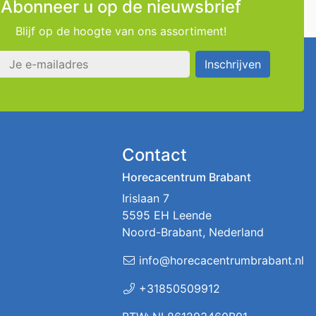
Abonneer u op de nieuwsbrief
Blijf op de hoogte van ons assortiment!
s
Inschrijven
Contact
Horecacentrum Brabant
Irislaan 7
5595 EH Leende
Noord-Brabant, Nederland
info@horecacentrumbrabant.nl
+31850509912