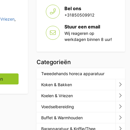
Bel ons
+31850509912
 Vriezen
,
Stuur een email
Wij reageren op
werkdagen binnen 8 uur!
Categorieën
Tweedehands horeca apparatuur
/1 gastronorm 179,5 cm Horeca aantal
en
Koken & Bakken
Koelen & Vriezen
Voedselbereiding
Buffet & Warmhouden
Barapparatuur & Koffie/Thee