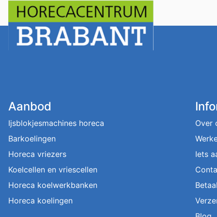
Aanbod
Inf
Ijsblokjesmachines horeca
Over 
Barkoelingen
Werke
Horeca vriezers
Iets 
Koelcellen en vriescellen
Conta
Horeca koelwerkbanken
Betaa
Horeca koelingen
Verze
Blog