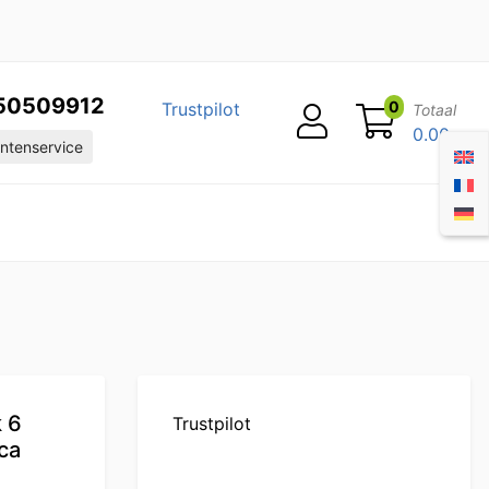
50509912
0
Trustpilot
Totaal
0.00
ntenservice
 6
Trustpilot
ca