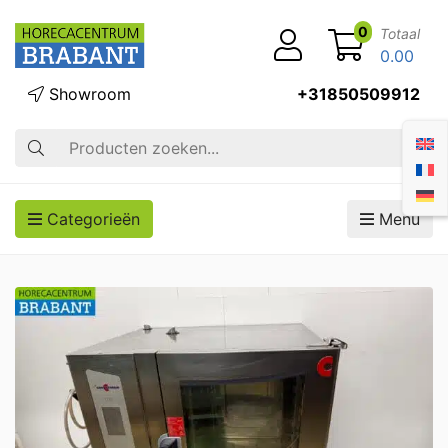
0
Totaal
0.00
Showroom
+31850509912
Zoek op
Categorieën
Menu