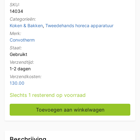
SKU:
14034
Categorieën:
Koken & Bakken
,
Tweedehands horeca apparatuur
Merk:
Convotherm
Staat:
Gebruikt
Verzendtijd:
1-2 dagen
Verzendkosten:
130.00
Slechts 1 resterend op voorraad
RVS Convotherm Combisteamer 22 x 1/1 GN 400V Hor
Toevoegen aan winkelwagen
Beschrijving