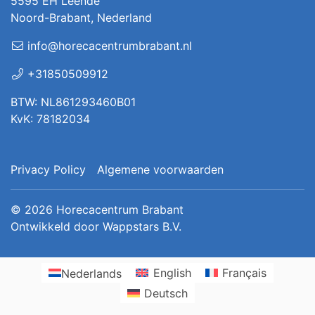
5595 EH Leende
Noord-Brabant, Nederland
info@horecacentrumbrabant.nl
+31850509912
BTW: NL861293460B01
KvK: 78182034
Privacy Policy
Algemene voorwaarden
© 2026
Horecacentrum Brabant
Ontwikkeld door
Wappstars B.V.
Nederlands
English
Français
Deutsch