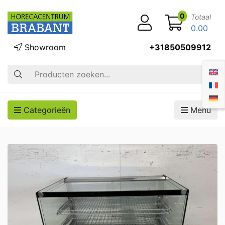
0
Totaal
0.00
Showroom
+31850509912
Zoek op
Categorieën
Menu