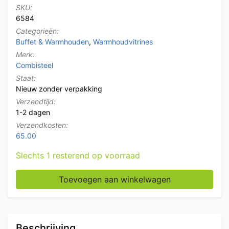
SKU:
6584
Categorieën:
Buffet & Warmhouden
,
Warmhoudvitrines
Merk:
Combisteel
Staat:
Nieuw zonder verpakking
Verzendtijd:
1-2 dagen
Verzendkosten:
65.00
Slechts 1 resterend op voorraad
RVS Combisteel warmhoudvitrine 174 liter 86,8 cm 23
Toevoegen aan winkelwagen
Beschrijving