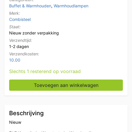
Buffet & Warmhouden
,
Warmhoudlampen
Merk:
Combisteel
Staat:
Nieuw zonder verpakking
Verzendtijd:
1-2 dagen
Verzendkosten:
10.00
Slechts 1 resterend op voorraad
RVS Combisteel Keramische Warmtestraler Warmhoudl
Toevoegen aan winkelwagen
Beschrijving
Nieuw