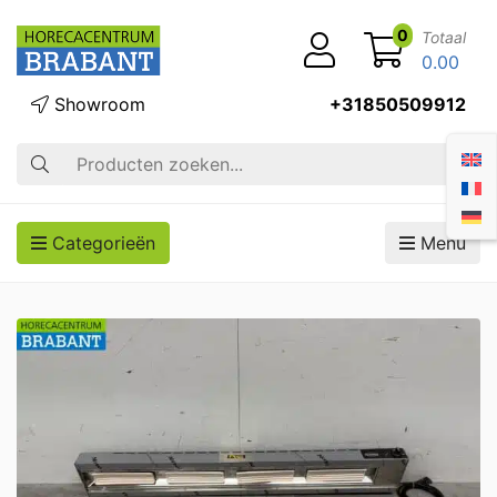
0
Totaal
0.00
Showroom
+31850509912
Zoek op
Categorieën
Menu