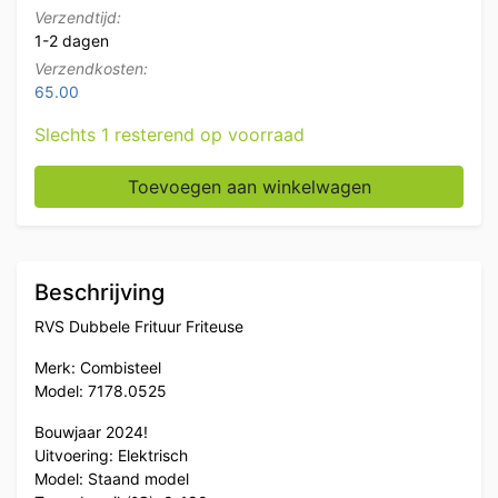
Verzendtijd:
1-2 dagen
Verzendkosten:
65.00
Slechts 1 resterend op voorraad
RVS Combisteel Dubbele Friteuse 2 x 18 liter 400V Ho
Toevoegen aan winkelwagen
Beschrijving
RVS Dubbele Frituur Friteuse
Merk: Combisteel
Model: 7178.0525
Bouwjaar 2024!
Uitvoering: Elektrisch
Model: Staand model