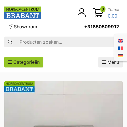
0
Totaal
0.00
Showroom
+31850509912
Zoek op
Categorieën
Menu