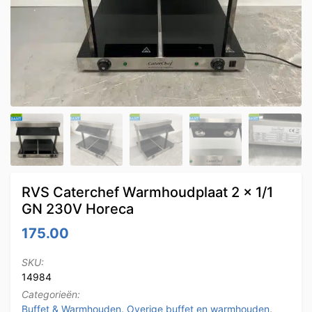
RVS Caterchef Warmhoudplaat 2 x 1/1
GN 230V Horeca
175.00
SKU:
14984
Categorieën:
Buffet & Warmhouden
,
Overige buffet en warmhouden
,