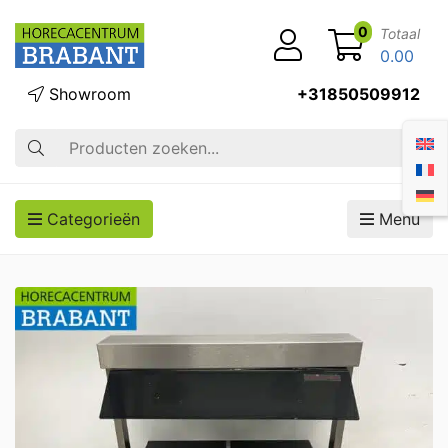
0
Totaal
0.00
Showroom
+31850509912
Zoek op
Categorieën
Menu