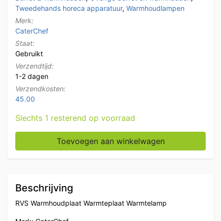
Tweedehands horeca apparatuur
,
Warmhoudlampen
Merk:
CaterChef
Staat:
Gebruikt
Verzendtijd:
1-2 dagen
Verzendkosten:
45.00
Slechts 1 resterend op voorraad
RVS Caterchef Warmhoudplaat 2 x 1/1 GN 230V Horec
Toevoegen aan winkelwagen
Beschrijving
RVS Warmhoudplaat Warmteplaat Warmtelamp