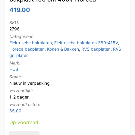
419.00
SKU:
2796
Categorieën:
Elektrische bakplaten
,
Elektrische bakplaten 380-415V
,
Horeca bakplaten
,
Koken & Bakken
,
RVS bakplaten
,
RVS
grillplaten
Merk:
HCB
Staat:
Nieuw in verpakking
Verzendtijd:
1-2 dagen
Verzendkosten:
65.00
Op voorraad
HCB RVS Bakplaat Grillplaat Chroom bakplaat 100 cm