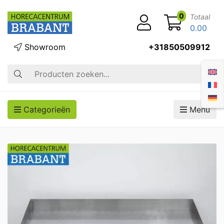
0
Totaal
0.00
Showroom
+31850509912
Zoek op
Categorieën
Menu