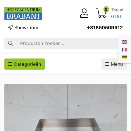
0
Totaal
0.00
Showroom
+31850509912
Zoek op
Categorieën
Menu