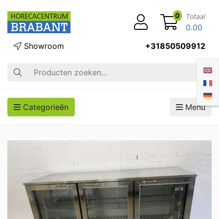
0
Totaal
0.00
Showroom
+31850509912
Zoek op
Categorieën
Menu