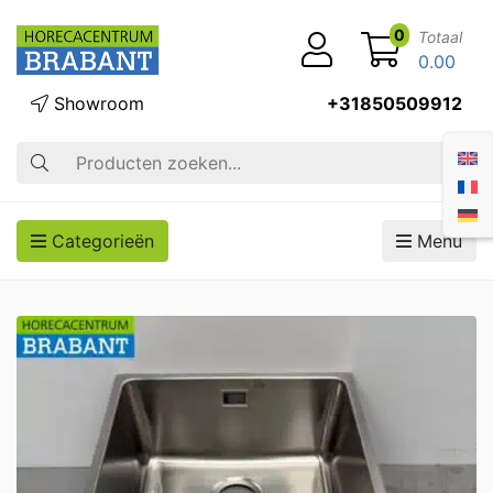
0
Totaal
0.00
Showroom
+31850509912
Zoek op
Categorieën
Menu