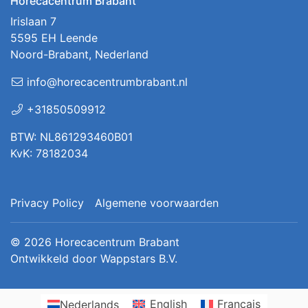
Horecacentrum Brabant
Irislaan 7
5595 EH Leende
Noord-Brabant, Nederland
info@horecacentrumbrabant.nl
+31850509912
BTW: NL861293460B01
KvK: 78182034
Privacy Policy
Algemene voorwaarden
© 2026
Horecacentrum Brabant
Ontwikkeld door
Wappstars B.V.
Nederlands
English
Français