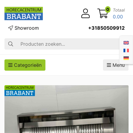
0
Totaal
0.00
Showroom
+31850509912
Zoek op
Categorieën
Menu