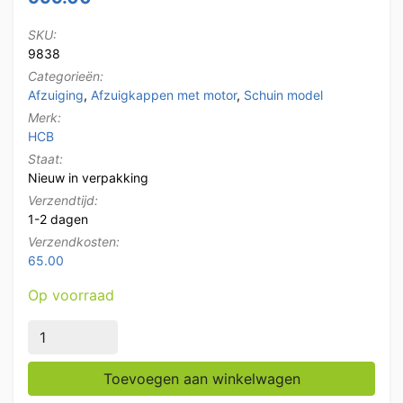
SKU:
9838
Categorieën:
Afzuiging
,
Afzuigkappen met motor
,
Schuin model
Merk:
HCB
Staat:
Nieuw in verpakking
Verzendtijd:
1-2 dagen
Verzendkosten:
65.00
Op voorraad
RVS Afzuigkap Dampkap Premium-line Motor 2000 ku
Toevoegen aan winkelwagen