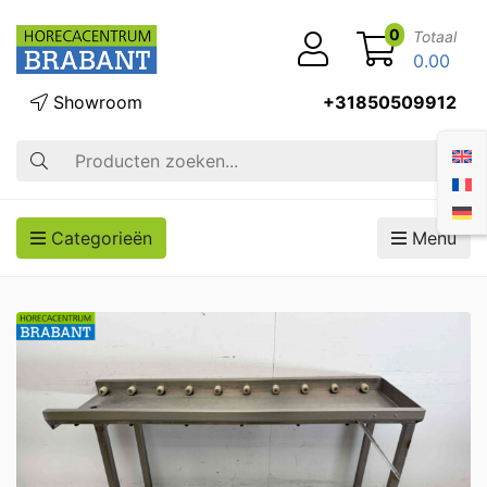
0
Totaal
0.00
Showroom
+31850509912
Zoek op
Categorieën
Menu