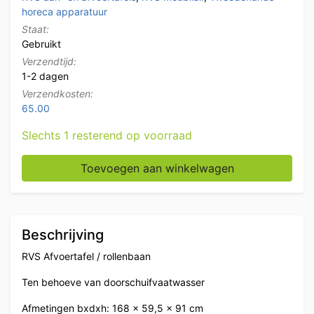
horeca apparatuur
Staat:
Gebruikt
Verzendtijd:
1-2 dagen
Verzendkosten:
65.00
Slechts 1 resterend op voorraad
RVS Afvoertafel / rollenbaan tbv doorschuifvaatwasse
Toevoegen aan winkelwagen
Beschrijving
RVS Afvoertafel / rollenbaan
Ten behoeve van doorschuifvaatwasser
Afmetingen bxdxh: 168 x 59,5 x 91 cm