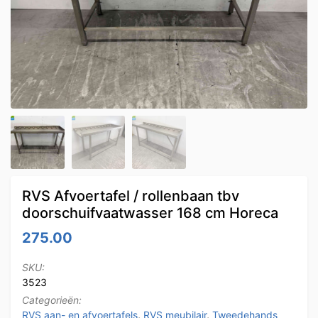
RVS Afvoertafel / rollenbaan tbv
doorschuifvaatwasser 168 cm Horeca
275.00
SKU:
3523
Categorieën:
RVS aan- en afvoertafels
,
RVS meubilair
,
Tweedehands