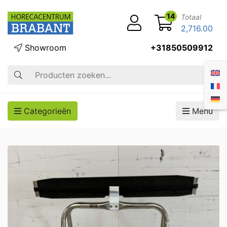
14
Totaal
2,716.00
Showroom
+31850509912
Zoek op
Categorieën
Menu