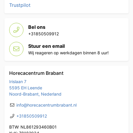
Trustpilot
Bel ons
+31850509912
Stuur een email
Wij reageren op werkdagen binnen 8 uur!
Horecacentrum Brabant
Irislaan 7
5595 EH Leende
Noord-Brabant, Nederland
info@horecacentrumbrabant.nl
+31850509912
BTW: NL861293460B01