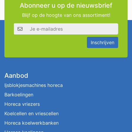
Abonneer u op de nieuwsbrief
Blijf op de hoogte van ons assortiment!
E-mailadres
Inschrijven
Aanbod
Ijsblokjesmachines horeca
Barkoelingen
Horeca vriezers
Koelcellen en vriescellen
Horeca koelwerkbanken