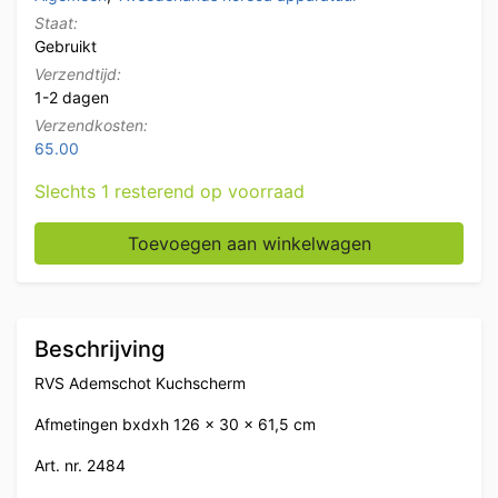
Staat:
Gebruikt
Verzendtijd:
1-2 dagen
Verzendkosten:
65.00
Slechts 1 resterend op voorraad
RVS Ademschot kuchscherm 126 cm Horeca aantal
Toevoegen aan winkelwagen
Beschrijving
RVS Ademschot Kuchscherm
Afmetingen bxdxh 126 x 30 x 61,5 cm
Art. nr. 2484