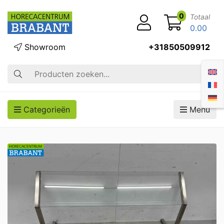
0
Totaal
0.00
Showroom
+31850509912
Zoek op
Categorieën
Menu