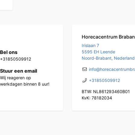
Horecacentrum Braban
Irislaan 7
Bel ons
5595 EH Leende
Noord-Brabant, Nederland
+31850509912
info@horecacentrumbra
Stuur een email
Wij reageren op
+31850509912
werkdagen binnen 8 uur!
BTW: NL861293460B01
KvK: 78182034