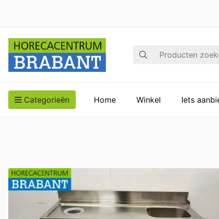
Zoek op
Categorieën
Home
Winkel
Iets aanb