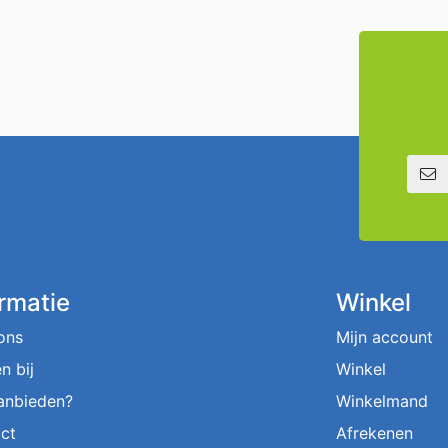
E-mailadre
ormatie
Winkel
ons
Mijn account
n bij
Winkel
aanbieden?
Winkelmand
ct
Afrekenen