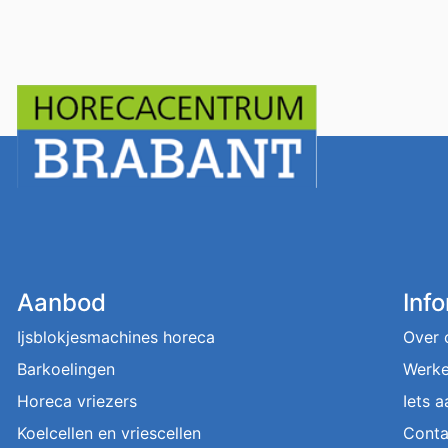
Aanbod
Inf
Ijsblokjesmachines horeca
Over 
Barkoelingen
Werke
Horeca vriezers
Iets 
Koelcellen en vriescellen
Conta