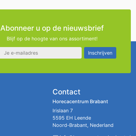
Abonneer u op de nieuwsbrief
Blijf op de hoogte van ons assortiment!
s
Inschrijven
Contact
Horecacentrum Brabant
Irislaan 7
5595 EH Leende
Noord-Brabant, Nederland