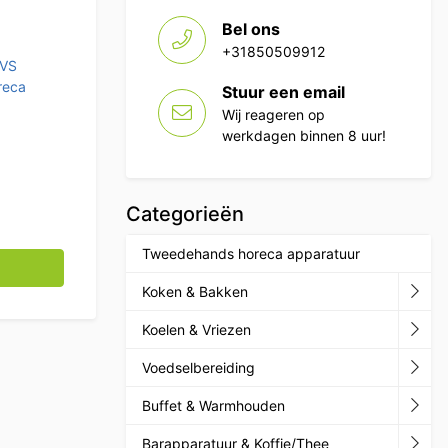
Bel ons
+31850509912
VS
reca
Stuur een email
Wij reageren op
werkdagen binnen 8 uur!
Categorieën
Tweedehands horeca apparatuur
rschuifvaatwasser 180 cm Horeca aantal
Koken & Bakken
Koelen & Vriezen
Voedselbereiding
Buffet & Warmhouden
Barapparatuur & Koffie/Thee