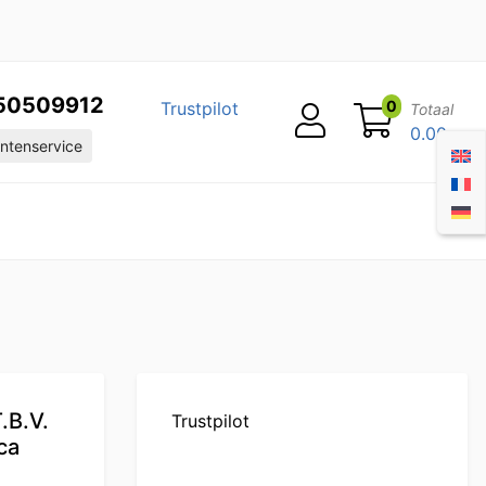
50509912
0
Trustpilot
Totaal
0.00
ntenservice
.B.V.
Trustpilot
ca