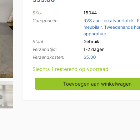
SKU:
15044
Categorieën:
RVS aan- en afvoertafels
,
R
meubilair
,
Tweedehands ho
apparatuur
Staat:
Gebruikt
Verzendtijd:
1-2 dagen
Verzendkosten:
65.00
Slechts 1 resterend op voorraad
RVS Aanvoertafel met onderschap T.B.V. Doo
Toevoegen aan winkelwagen