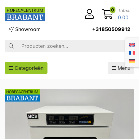
0
Totaal
0.00
Showroom
+31850509912
Zoek op
Categorieën
Menu