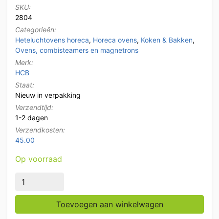
SKU:
2804
Categorieën:
Heteluchtovens horeca
,
Horeca ovens
,
Koken & Bakken
,
Ovens, combisteamers en magnetrons
Merk:
HCB
Staat:
Nieuw in verpakking
Verzendtijd:
1-2 dagen
Verzendkosten:
45.00
Op voorraad
HCB Rijskast voor 3 x 36 x 27 cm 230V Bakkerij Hore
Toevoegen aan winkelwagen