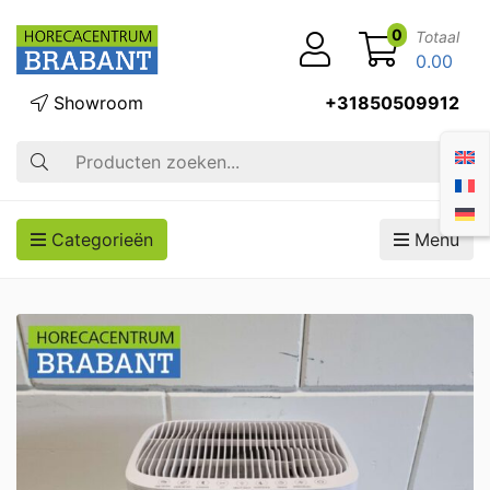
0
Totaal
0.00
Showroom
+31850509912
Zoek op
Categorieën
Menu