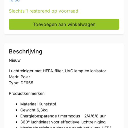
Slechts 1 resterend op voorraad
Polar DF655 Luchtreiniger met HEPA-filter, UVC lamp 
Toevoegen aan winkelwagen
Beschrijving
Nieuw
Luchtreiniger met HEPA-filter, UVC lamp en ionisator
Merk: Polar
Type: DF655
Productkenmerken
Materiaal Kunststof
Gewicht 6,3kg
Energiebesparende timermodus – 2/4/6/8 uur
360° luchtinlaat voor effectieve luchtreiniging
Maximale reiniging door de combinatie van HEPA