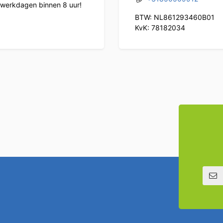
werkdagen binnen 8 uur!
BTW: NL861293460B01
KvK: 78182034
E-mailadre