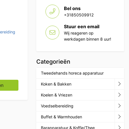
Bel ons
+31850509912
Stuur een email
ereiding
Wij reageren op
werkdagen binnen 8 uur!
Categorieën
Tweedehands horeca apparatuur
blad 30 cm, lengte steel 120 cm Horeca aantal
Koken & Bakken
en
Koelen & Vriezen
Voedselbereiding
Buffet & Warmhouden
Barapparatuur & Koffie/Thee