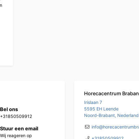
en
Horecacentrum Braban
Irislaan 7
Bel ons
5595 EH Leende
Noord-Brabant, Nederland
+31850509912
info@horecacentrumbra
Stuur een email
Wij reageren op
+31850509912