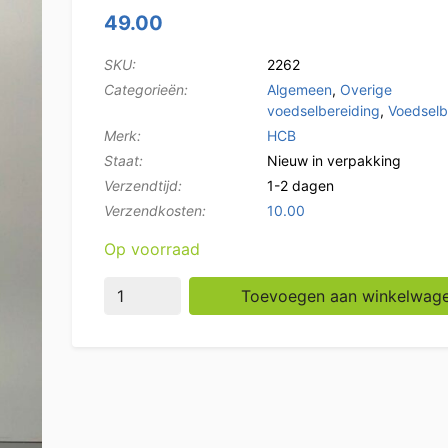
49.00
SKU:
2262
Categorieën:
Algemeen
,
Overige
voedselbereiding
,
Voedselb
Merk:
HCB
Staat:
Nieuw in verpakking
Verzendtijd:
1-2 dagen
Verzendkosten:
10.00
Op voorraad
Pizzaschep hard geanodiseerd, geperforeerd 
Toevoegen aan winkelwag