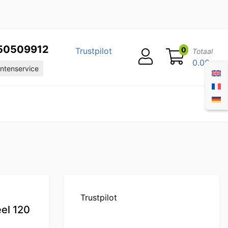
50509912
0
Trustpilot
Totaal
0.00
ntenservice
Trustpilot
el 120