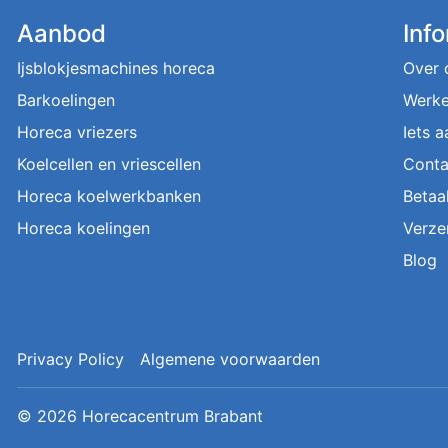
Aanbod
Inf
Ijsblokjesmachines horeca
Over 
Barkoelingen
Werke
Horeca vriezers
Iets 
Koelcellen en vriescellen
Conta
Horeca koelwerkbanken
Betaa
Horeca koelingen
Verze
Blog
Privacy Policy
Algemene voorwaarden
© 2026
Horecacentrum Brabant