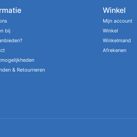
ormatie
Winkel
ons
Mijn account
n bij
Winkel
aanbieden?
Winkelmand
ct
Afrekenen
lmogelijkheden
nden & Retourneren