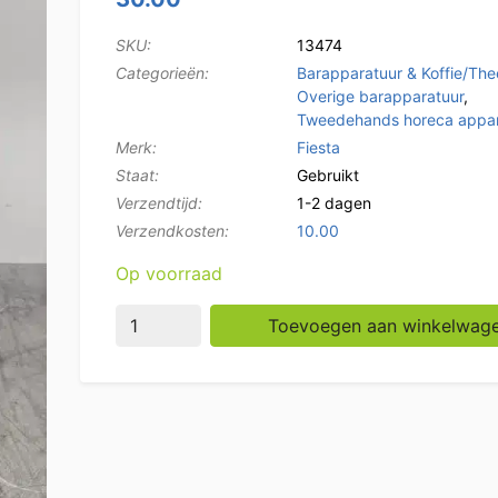
SKU:
13474
Categorieën:
Barapparatuur & Koffie/The
Overige barapparatuur
,
Tweedehands horeca appar
Merk:
Fiesta
Staat:
Gebruikt
Verzendtijd:
1-2 dagen
Verzendkosten:
10.00
Op voorraad
Papieren Drinkbeker Voor Koud Drinken 470 
Toevoegen aan winkelwag