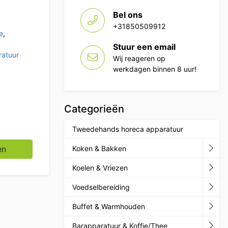
Bel ons
+31850509912
e
,
Stuur een email
atuur
Wij reageren op
werkdagen binnen 8 uur!
Categorieën
Tweedehands horeca apparatuur
ml 1000 stuks Horeca aantal
en
Koken & Bakken
Koelen & Vriezen
Voedselbereiding
Buffet & Warmhouden
Barapparatuur & Koffie/Thee