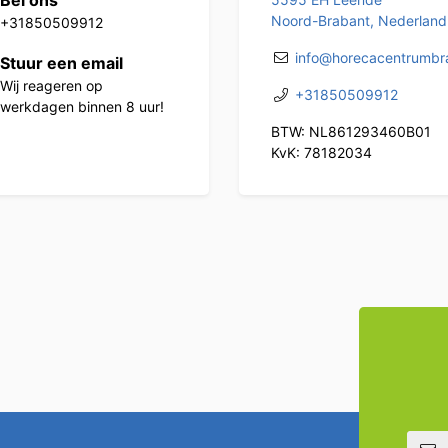
Bel ons
Noord-Brabant, Nederland
+31850509912
info@horecacentrumbra
Stuur een email
Wij reageren op
+31850509912
werkdagen binnen 8 uur!
BTW: NL861293460B01
KvK: 78182034
E-mailadre