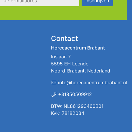
Inschrijven
Contact
Horecacentrum Brabant
Irislaan 7
5595 EH Leende
Noord-Brabant, Nederland
info@horecacentrumbrabant.nl
+31850509912
BTW: NL861293460B01
KvK: 78182034