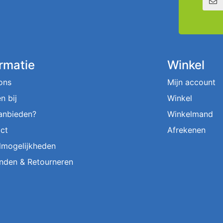
ormatie
Winkel
ons
Mijn account
n bij
Winkel
aanbieden?
Winkelmand
ct
Afrekenen
lmogelijkheden
nden & Retourneren