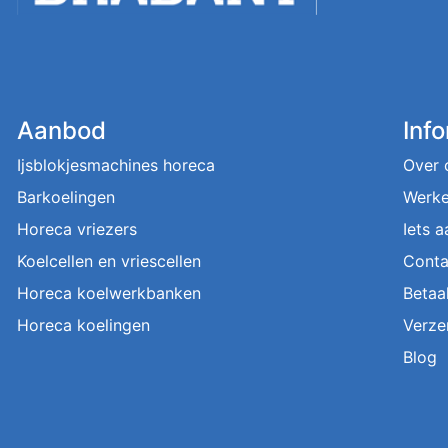
Aanbod
Inf
Ijsblokjesmachines horeca
Over 
Barkoelingen
Werke
Horeca vriezers
Iets 
Koelcellen en vriescellen
Conta
Horeca koelwerkbanken
Betaa
Horeca koelingen
Verze
Blog