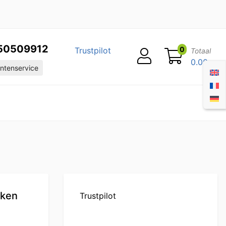
50509912
0
Trustpilot
Totaal
0.00
ntenservice
nken
Trustpilot