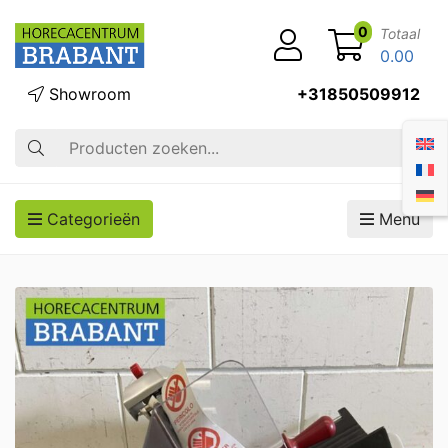
0
Totaal
0.00
Showroom
+31850509912
Zoek op
Categorieën
Menu