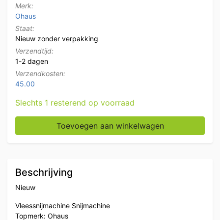
Merk:
Ohaus
Staat:
Nieuw zonder verpakking
Verzendtijd:
1-2 dagen
Verzendkosten:
45.00
Slechts 1 resterend op voorraad
Ohaus Mathieu Automatische Vleessnijmachine Snijmac
Toevoegen aan winkelwagen
Beschrijving
Nieuw
Vleessnijmachine Snijmachine
Topmerk: Ohaus