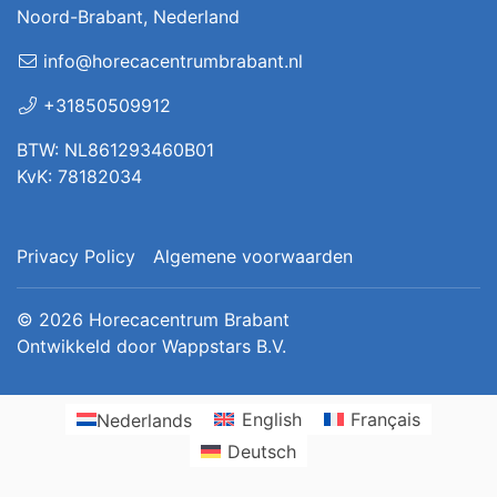
Noord-Brabant, Nederland
info@horecacentrumbrabant.nl
+31850509912
BTW: NL861293460B01
KvK: 78182034
Privacy Policy
Algemene voorwaarden
© 2026
Horecacentrum Brabant
Ontwikkeld door
Wappstars B.V.
Nederlands
English
Français
Deutsch