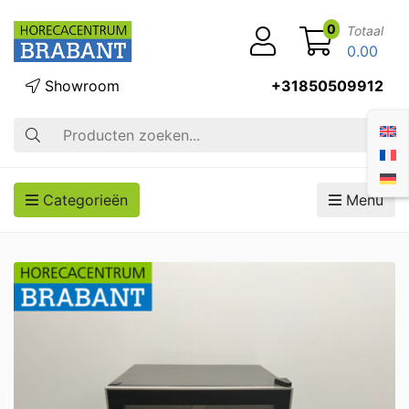
0
Totaal
0.00
Showroom
+31850509912
Zoek op
Categorieën
Menu