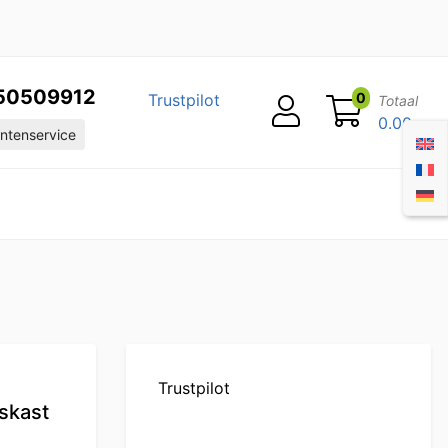
50509912
0
Trustpilot
Totaal
0.00
ntenservice
Trustpilot
eskast