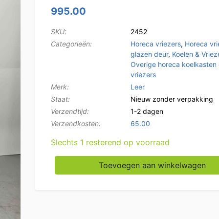
995.00
SKU:
2452
Categorieën:
Horeca vriezers
,
Horeca vri
glazen deur
,
Koelen & Vriez
Overige horeca koelkasten
vriezers
Merk:
Leer
Staat:
Nieuw zonder verpakking
Verzendtijd:
1-2 dagen
Verzendkosten:
65.00
Slechts 1 resterend op voorraad
Leer bewaarvrieskast ijsblokjesbewaarvriezer
Toevoegen aan winkelwagen