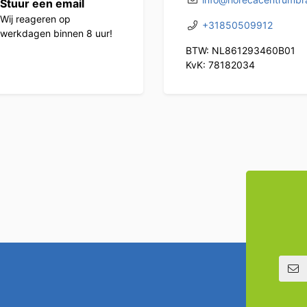
Stuur een email
Wij reageren op
+31850509912
werkdagen binnen 8 uur!
BTW: NL861293460B01
KvK: 78182034
E-mailadre