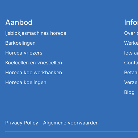
Aanbod
Inf
Ijsblokjesmachines horeca
Over 
Barkoelingen
Werke
Horeca vriezers
Iets 
Koelcellen en vriescellen
Conta
Horeca koelwerkbanken
Betaa
Horeca koelingen
Verze
Blog
Privacy Policy
Algemene voorwaarden