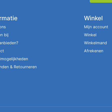
ormatie
Winkel
ons
Mijn account
n bij
Winkel
aanbieden?
Winkelmand
ct
Afrekenen
lmogelijkheden
nden & Retourneren