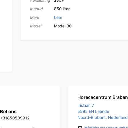
Aansluiting
230V
Inhoud
850 liter
Merk
Leer
Model
Model 30
Horecacentrum Braban
Irislaan 7
Bel ons
5595 EH Leende
Noord-Brabant, Nederland
+31850509912
info@horecacentrumbra