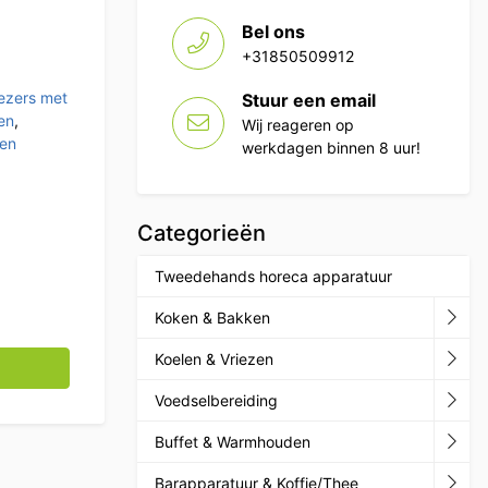
Bel ons
+31850509912
ezers met
Stuur een email
en
,
Wij reageren op
 en
werkdagen binnen 8 uur!
Categorieën
Tweedehands horeca apparatuur
Koken & Bakken
 vriezer vrieskast 850 liter 230V Horeca aantal
Koelen & Vriezen
Voedselbereiding
Buffet & Warmhouden
Barapparatuur & Koffie/Thee