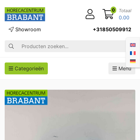
0
Totaal
0.00
Showroom
+31850509912
Zoek op
Categorieën
Menu