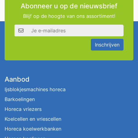
Abonneer u op de nieuwsbrief
Blijf op de hoogte van ons assortiment!
E-mailadres
Inschrijven
Aanbod
Ijsblokjesmachines horeca
Barkoelingen
Horeca vriezers
Koelcellen en vriescellen
Horeca koelwerkbanken