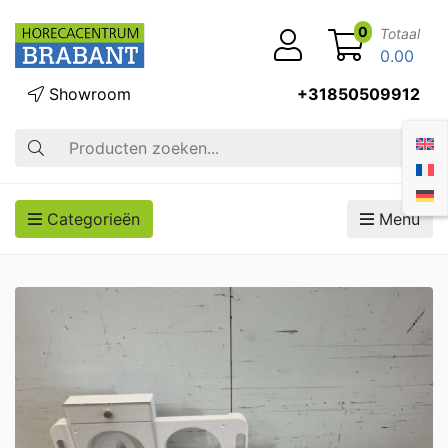
0
Totaal
0.00
Showroom
+31850509912
Zoek op
Categorieën
Menu