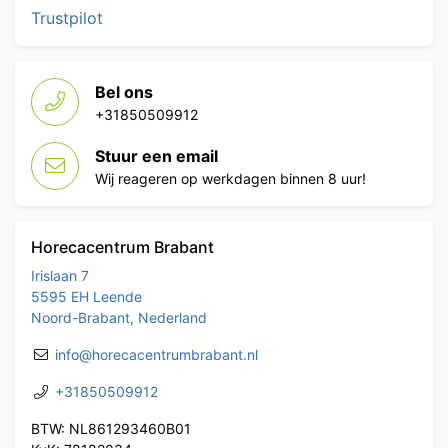
Trustpilot
Bel ons
+31850509912
Stuur een email
Wij reageren op werkdagen binnen 8 uur!
Horecacentrum Brabant
Irislaan 7
5595 EH Leende
Noord-Brabant, Nederland
info@horecacentrumbrabant.nl
+31850509912
BTW: NL861293460B01