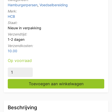
Hamburgerpersen
,
Voedselbereiding
Merk:
HCB
Staat:
Nieuw in verpakking
Verzendtijd:
1-2 dagen
Verzendkosten:
10.00
Op voorraad
HCB Kunststof hamburgerpers opzetstuk 100 mm voor w
Toevoegen aan winkelwagen
Beschrijving